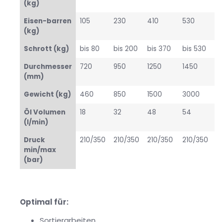
(kg)
Eisen-barren
105
230
410
530
(kg)
Schrott (kg)
bis 80
bis 200
bis 370
bis 530
Durchmesser
720
950
1250
1450
(mm)
Gewicht (kg)
460
850
1500
3000
Öl Volumen
18
32
48
54
(l/min)
Druck
210/350
210/350
210/350
210/350
min/max
(bar)
Optimal für:
Sortierarbeiten