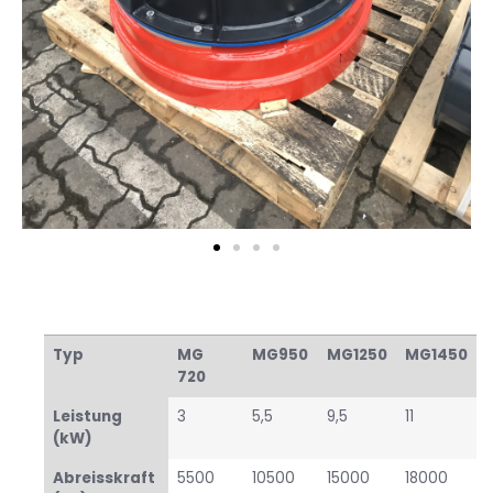
Typ
MG
MG950
MG1250
MG1450
720
Leistung
3
5,5
9,5
11
(kW)
Abreisskraft
5500
10500
15000
18000