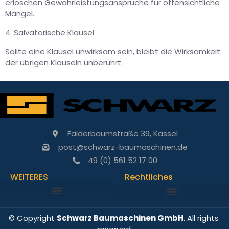
erlöschen Gewährleistungsansprüche für offensichtliche
Mängel.
4. Salvatorische Klausel
Sollte eine Klausel unwirksam sein, bleibt die Wirksamkeit
der übrigen Klauseln unberührt.
Falderbaumstraße 39, Kassel
post@schwarz-baumaschinen.de
49 (0) 561 52 17 00
WEITERES
Rechtliches
© Copyright
Schwarz Baumaschinen GmbH
. All rights