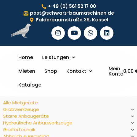
+ 49 (0) 561 52 17 00
post@schwarz-baumaschinen.de
Falderbaumstraße 39, Kassel
Home
Leistungen
Mein
Mieten
Shop
Kontakt
0,00
Konto
Kataloge
Alle Mietgeräte
Grabwerkzeuge
Starre Anbaugeräte
Hydraulische Anbauwerkzeuge
Greifertechnik
Abbruch & Recycling