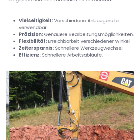
Vielseitigkeit:
Verschiedene Anbaugeräte
verwendbar.
Präzision:
Genauere Bearbeitungsmöglichkeiten.
Flexibilität:
Erreichbarkeit verschiedener Winkel.
Zeitersparnis:
Schnellere Werkzeugwechsel.
Effizienz:
Schnellere Arbeitsabläufe.