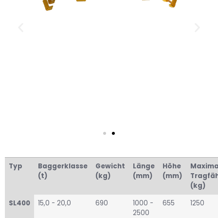
Typ
Baggerklasse
Gewicht
Länge
Höhe
Maxima
(t)
(kg)
(mm)
(mm)
Tragfäh
(kg)
SL400
15,0 - 20,0
690
1000 -
655
1250
2500