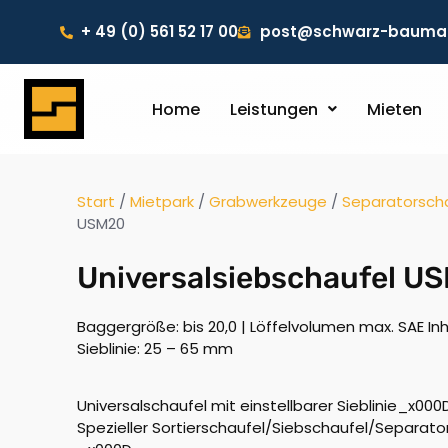
+ 49 (0) 561 52 17 00
post@schwarz-baumas
Home
Leistungen
Mieten
Start
/
Mietpark
/
Grabwerkzeuge
/
Separatorsch
USM20
Universalsiebschaufel U
Baggergröße: bis 20,0 | Löffelvolumen max. SAE Inhalt
Sieblinie: 25 – 65 mm
Universalschaufel mit einstellbarer Sieblinie_x00
Spezieller Sortierschaufel/Siebschaufel/Separat