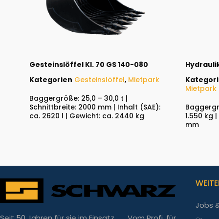
Gesteinslöffel Kl. 70 GS 140-080
Hydraul
Kategorien
Gesteinslöffel
,
Mietpark
Kategor
Mietpark
Baggergröße: 25,0 – 30,0 t |
Schnittbreite: 2000 mm | Inhalt (SAE):
Baggergrö
ca. 2620 l | Gewicht: ca. 2440 kg
1.550 kg 
mm
WEITE
Jobs &
Seit 50 Jahren für sie im Einsatz.
Vom Profi, für