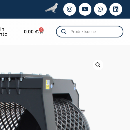
in
0
0,00
€
nto