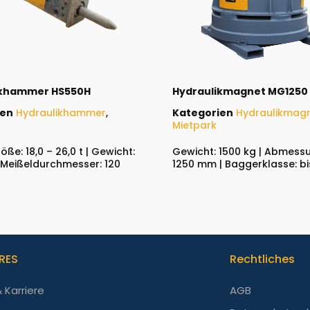
ikhammer HS550H
Hydraulikmagnet MG1250
ien
Hydraulikhammer
,
Kategorien
Hydraulikmag
Mietpark
ße: 18,0 – 26,0 t | Gewicht:
Gewicht: 1500 kg | Abmess
| Meißeldurchmesser: 120
1250 mm | Baggerklasse: bis
RES
Rechtliches
 Karriere
AGB