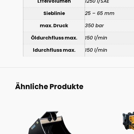
Lffelvolumen
1250 l/SAE
Sieblinie
25 – 65 mm
max. Druck
350 bar
Öldurchfluss max.
150 l/min
ldurchfluss max.
150 l/min
Ähnliche Produkte