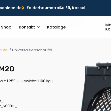
chinen.de
Falderbaumstraße 39, Kassel
Me
Shop
Kontakt
Kataloge
Ko
aufel
/ Universalsiebschaufel
SM20
: 1.250 l | Gewicht: 1.100 kg |
0D_
or_x000D_