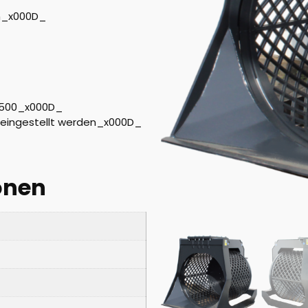
en_x000D_
BW500_x000D_
s eingestellt werden_x000D_
onen