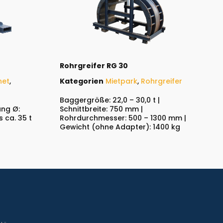
Rohrgreifer RG 30
net
,
Kategorien
Mietpark
,
Rohrgreifer
Baggergröße: 22,0 – 30,0 t |
ung Ø:
Schnittbreite: 750 mm |
 ca. 35 t
Rohrdurchmesser: 500 – 1300 mm |
Gewicht (ohne Adapter): 1400 kg