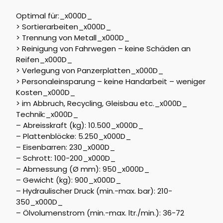
Optimal für:_x000D_
> Sortierarbeiten_x000D_
> Trennung von Metall_x000D_
> Reinigung von Fahrwegen – keine Schäden an
Reifen_x000D_
> Verlegung von Panzerplatten_x000D_
> Personaleinsparung – keine Handarbeit – weniger
Kosten_x000D_
> im Abbruch, Recycling, Gleisbau etc._x000D_
Technik:_x000D_
– Abreisskraft (kg): 10.500_x000D_
– Plattenblöcke: 5.250_x000D_
– Eisenbarren: 230_x000D_
– Schrott: 100-200_x000D_
– Abmessung (Ø mm): 950_x000D_
– Gewicht (kg): 900_x000D_
– Hydraulischer Druck (min.-max. bar): 210-
350_x000D_
– Ölvolumenstrom (min.-max. ltr./min.): 36-72