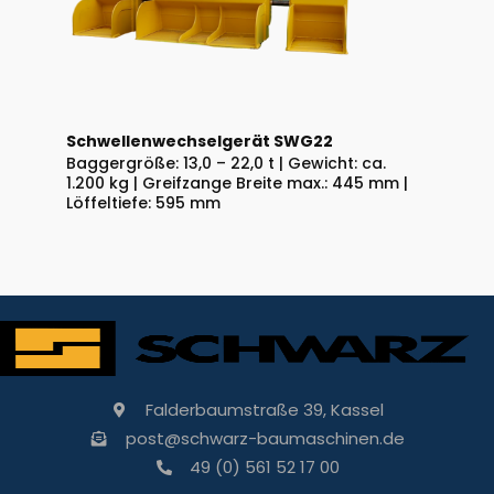
Schwellenwechselgerät SWG22
Baggergröße: 13,0 – 22,0 t | Gewicht: ca.
1.200 kg | Greifzange Breite max.: 445 mm |
Löffeltiefe: 595 mm
Falderbaumstraße 39, Kassel
post@schwarz-baumaschinen.de
49 (0) 561 52 17 00