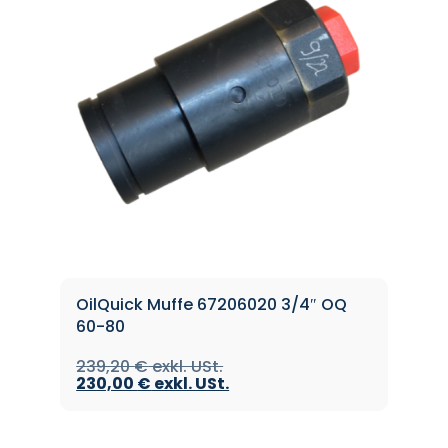
OilQuick Muffe 67206020 3/4″ OQ
60-80
239,20
€
230,00
€