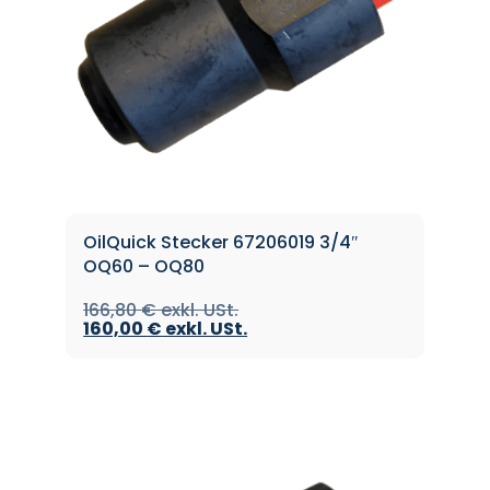
OilQuick Stecker 67206019 3/4″
OQ60 – OQ80
166,80
€
160,00
€