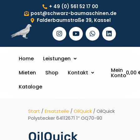
+ 49 (0) 561 52 17 00
post@schwarz-baumaschinen.de
Falderbaumstraße 39, Kassel
Home
Leistungen
Mein
Mieten
Shop
Kontakt
0,00
Konto
Kataloge
Start
/
Ersatzteile
/
OilQuick
/ OilQuick
Polystecker 64112671 1″ OQ70-90
OilQuick