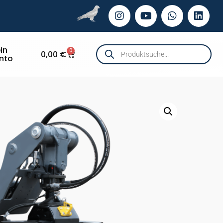
in
0
0,00
€
nto