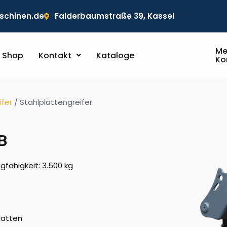
chinen.de
Falderbaumstraße 39, Kassel
Me
Shop
Kontakt
Kataloge
Ko
ifer
/ Stahlplattengreifer
B
gfähigkeit: 3.500 kg
latten