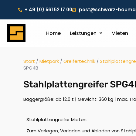
+ 49 (0) 561 52 17 00
post@schwarz-baumas
Home
Leistungen
Mieten
Start
/
Mietpark
/
Greifertechnik
/
Stahlplattengre
SPG4B
Stahlplattengreifer SPG4
Baggergröße: ab 12,0 t | Gewicht: 360 kg | max. Tra
Stahlplattengreifer Mieten
Zum Verlegen, Verladen und Abladen von Stahlp