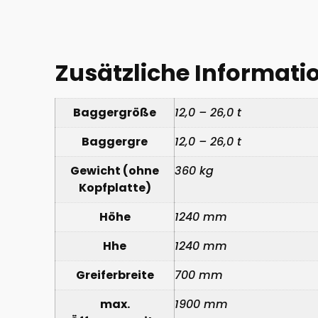
Zusätzliche Informati
Baggergröße
12,0 – 26,0 t
Baggergre
12,0 – 26,0 t
Gewicht (ohne
360 kg
Kopfplatte)
Höhe
1240 mm
Hhe
1240 mm
Greiferbreite
700 mm
max.
1900 mm