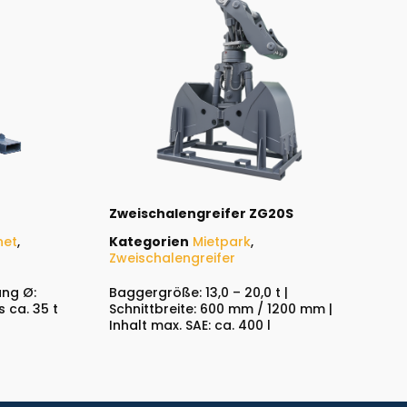
Zweischalengreifer ZG20S
net
,
Kategorien
Mietpark
,
Zweischalengreifer
ung Ø:
Baggergröße: 13,0 – 20,0 t |
 ca. 35 t
Schnittbreite: 600 mm / 1200 mm |
Inhalt max. SAE: ca. 400 l