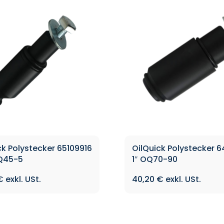
ck Polystecker 65109916
OilQuick Polystecker 6
OQ45-5
1″ OQ70-90
€
40,20
€