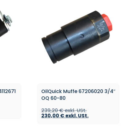
4112671
OilQuick Muffe 67206020 3/4″
OQ 60-80
239,20
€
230,00
€