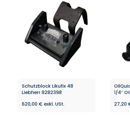
Schutzblock Likufix 48
OilQui
Liebherr 9282398
1/4″ 
620,00
€
27,20