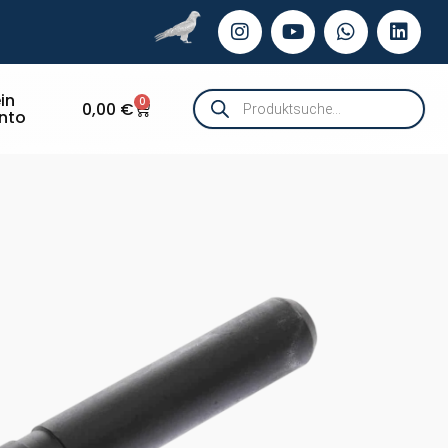
in
0
0,00
€
nto