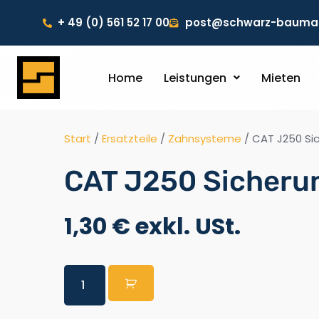
+ 49 (0) 561 52 17 00
post@schwarz-baumas
Home
Leistungen
Mieten
Start
/
Ersatzteile
/
Zahnsysteme
/ CAT J250 Si
CAT J250 Sicheru
1,30
€