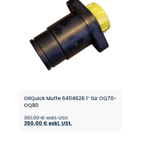
OilQuick Muffe 64114626 1″ für OQ70-
OQ80
361,90
€
350,00
€