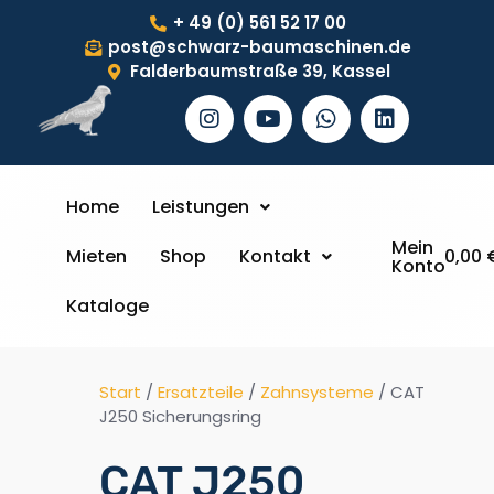
+ 49 (0) 561 52 17 00
post@schwarz-baumaschinen.de
Falderbaumstraße 39, Kassel
Home
Leistungen
Mein
Mieten
Shop
Kontakt
0,00
Konto
Kataloge
Start
/
Ersatzteile
/
Zahnsysteme
/ CAT
J250 Sicherungsring
CAT J250