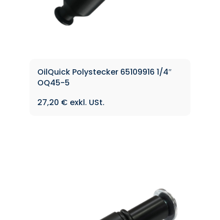
OilQuick Polystecker 65109916 1/4″
OQ45-5
27,20
€