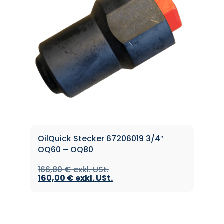
OilQuick Stecker 67206019 3/4″
OQ60 – OQ80
166,80
€
160,00
€