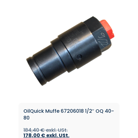
OilQuick Muffe 67206018 1/2″ OQ 40-
80
184,40
€
178,00
€