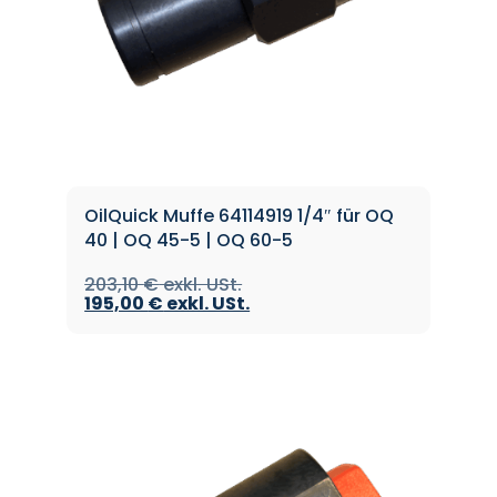
OilQuick Muffe 64114919 1/4″ für OQ
40 | OQ 45-5 | OQ 60-5
203,10
€
195,00
€