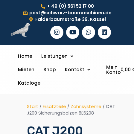
+ 49 (0) 561 52 17 00
post@schwarz-baumaschinen.de
Falderbaumstraße 39, Kassel
Home
Leistungen
Mein
Mieten
Shop
Kontakt
0,00
Konto
Kataloge
Start
/
Ersatzteile
/
Zahnsysteme
/ CAT
J200 Sicherungsbolzen 8E6208
CAT J200