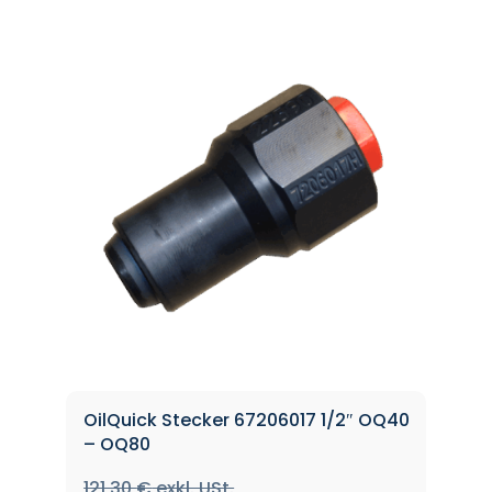
OilQuick Stecker 67206017 1/2″ OQ40
– OQ80
121,30
€