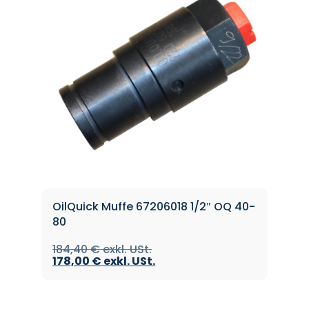
OilQuick Muffe 67206018 1/2″ OQ 40-
80
184,40
€
178,00
€