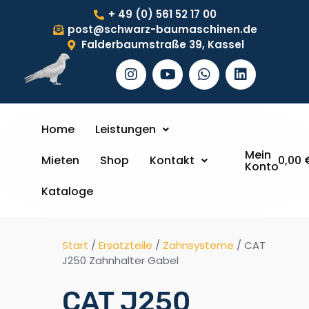
+ 49 (0) 561 52 17 00
post@schwarz-baumaschinen.de
Falderbaumstraße 39, Kassel
Home
Leistungen
Mein
Mieten
Shop
Kontakt
0,00
Konto
Kataloge
Start
/
Ersatzteile
/
Zahnsysteme
/ CAT
J250 Zahnhalter Gabel
CAT J250