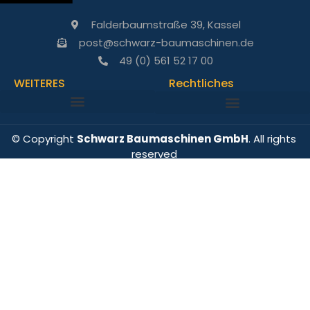
Falderbaumstraße 39, Kassel
post@schwarz-baumaschinen.de
49 (0) 561 52 17 00
WEITERES
Rechtliches
© Copyright
Schwarz Baumaschinen GmbH
. All rights
reserved