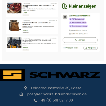
Falderbaumstraße 39, Kassel
post@schwarz-baumaschinen.de
49 (0) 561 52 17 00