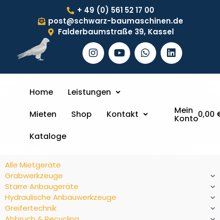
+ 49 (0) 561 52 17 00
post@schwarz-baumaschinen.de
Falderbaumstraße 39, Kassel
Home
Leistungen
Mein
Mieten
Shop
Kontakt
0,00
Konto
Kataloge
Alle Mietgeräte
Grabwerkzeuge
Starre Anbaugeräte
Hydraulische Anbauwerkzeuge
Greifertechnik
Abbruch & Recycling